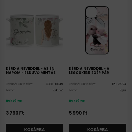
KÉRD A NEVEDDEL - AZ ÉN
KÉRD A NEVEDDEL - A
NAPOM - ESKÜVŐ MINTÁS
LEGCUKIBB EGÉR PÁR
BÖGRE
SZILIKON IPHONE TOK
Gyártói Cikkszám:
C3DL-0039
Gyártói Cikkszám:
IPH-3924
Téma:
Esküvő
Téma:
Egér
Raktáron
Raktáron
3 790
Ft
5 990
Ft
KOSÁRBA
KOSÁRBA