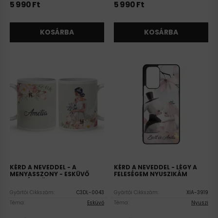
5 990
Ft
5 990
Ft
KOSÁRBA
KOSÁRBA
KÉRD A NEVEDDEL - A
KÉRD A NEVEDDEL - LÉGY A
MENYASSZONY - ESKÜVŐ
FELESÉGEM NYUSZIKÁM
MINTÁS BÖGRE
XIAOMI SZILIKON TOK
Gyártói Cikkszám:
C3DL-0043
Gyártói Cikkszám:
XIA-3919
Téma:
Esküvő
Téma:
Nyuszi