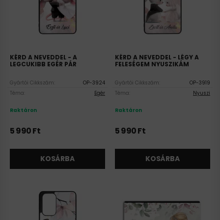
KÉRD A NEVEDDEL - A
KÉRD A NEVEDDEL - LÉGY A
LEGCUKIBB EGÉR PÁR
FELESÉGEM NYUSZIKÁM
SZILIKON OPPO TOK
SZILIKON OPPO TOK
Gyártói Cikkszám:
OP-3924
Gyártói Cikkszám:
OP-3919
Téma:
Egér
Téma:
Nyuszi
Raktáron
Raktáron
5 990
Ft
5 990
Ft
KOSÁRBA
KOSÁRBA