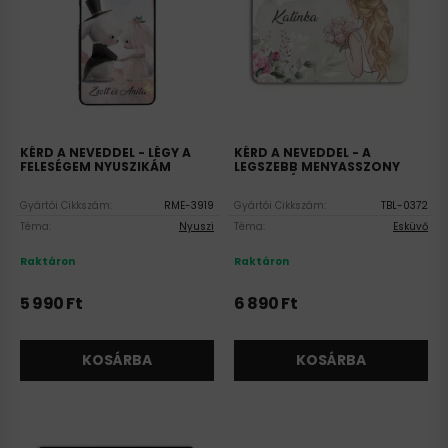
KÉRD A NEVEDDEL - LÉGY A
KÉRD A NEVEDDEL - A
FELESÉGEM NYUSZIKÁM
LEGSZEBB MENYASSZONY
SZILIKON REALME TOK
UNIVERZÁLIS TABLET TOK
Gyártói Cikkszám:
RME-3919
Gyártói Cikkszám:
TBL-0372
Téma:
Nyuszi
Téma:
Esküvő
Raktáron
Raktáron
5 990
Ft
6 890
Ft
KOSÁRBA
KOSÁRBA