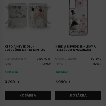
KÉRD A NEVEDDEL -
KÉRD A NEVEDDEL - LÉGY A
ESKÜVŐNK NAPJA MINTÁS
FELESÉGEM NYUSZIKÁM
BÖGRE
SZILIKON SAMSUNG GALAXY
TOK
Gyártói Cikkszám:
C3DL-0035
Gyártói Cikkszám:
SG-3919
Téma:
Esküvő
Téma:
Nyuszi
Raktáron
Raktáron
3 790
Ft
5 990
Ft
KOSÁRBA
KOSÁRBA