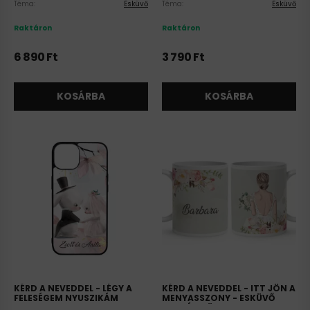
Téma:
Esküvő
Téma:
Esküvő
Raktáron
Raktáron
6 890
Ft
3 790
Ft
KOSÁRBA
KOSÁRBA
KÉRD A NEVEDDEL - LÉGY A
KÉRD A NEVEDDEL - ITT JÖN A
FELESÉGEM NYUSZIKÁM
MENYASSZONY - ESKÜVŐ
SZILIKON IPHONE TOK
MINTÁS BÖGRE