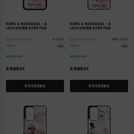
KÉRD A NEVEDDEL - A
KÉRD A NEVEDDEL - A
LEGCUKIBB EGÉR PÁR
LEGCUKIBB EGÉR PÁR
SZILIKON HUAWEI TOK
SZILIKON REALME TOK
Gyártói Cikkszám:
H-3924
Gyártói Cikkszám:
RME-3924
Téma:
Egér
Téma:
Egér
Raktáron
Raktáron
5 990
Ft
5 990
Ft
KOSÁRBA
KOSÁRBA