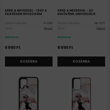
KÉRD A NEVEDDEL - LÉGY A
KÉRD A NEVEDDEL - AZ
FELESÉGEM NYUSZIKÁM
ESKÜVŐNK UNIVERZÁLIS
SZILIKON HUAWEI TOK
TABLET TOK
Gyártói Cikkszám:
H-3919
Gyártói Cikkszám:
TBL-0377
Téma:
Nyuszi
Téma:
Esküvő
Raktáron
Raktáron
5 990
Ft
6 890
Ft
KOSÁRBA
KOSÁRBA