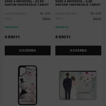
KÉRD A NEVEDDEL - AZ ÉN
KÉRD A NEVEDDEL - A MI
NAPOM UNIVERZÁLIS TABLET
NAPUNK UNIVERZÁLIS TABLET
TOK
TOK
Gyártói Cikkszám:
TBL-0375
Gyártói Cikkszám:
TBL-0370
Téma:
Esküvő
Téma:
Esküvő
Raktáron
Raktáron
6 890
Ft
6 890
Ft
KOSÁRBA
KOSÁRBA