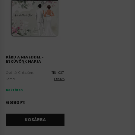
KÉRD A NEVEDDEL -
ESKÜVŐNK NAPJA
UNIVERZÁLIS TABLET TOK
Gyártói Cikkszám:
TBL-0371
Téma:
Esküvő
Raktáron
6 890
Ft
KOSÁRBA