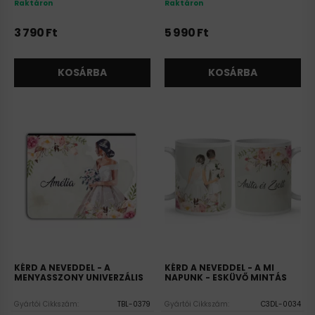
Raktáron
Raktáron
3 790
Ft
5 990
Ft
KOSÁRBA
KOSÁRBA
KÉRD A NEVEDDEL - A
KÉRD A NEVEDDEL - A MI
MENYASSZONY UNIVERZÁLIS
NAPUNK - ESKÜVŐ MINTÁS
TABLET TOK
BÖGRE
Gyártói Cikkszám:
TBL-0379
Gyártói Cikkszám:
C3DL-0034