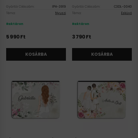
Gyártói Cikkszám:
IPH-3919
Gyártói Cikkszám:
C3DL-0040
Téma:
Nyuszi
Téma:
Esküvő
Raktáron
Raktáron
5 990
Ft
3 790
Ft
KOSÁRBA
KOSÁRBA