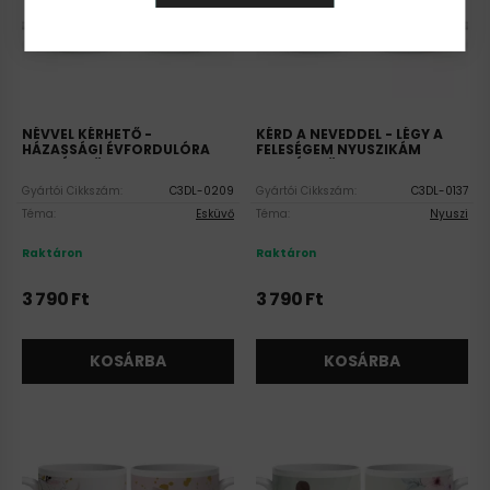
NÉVVEL KÉRHETŐ -
KÉRD A NEVEDDEL - LÉGY A
HÁZASSÁGI ÉVFORDULÓRA
FELESÉGEM NYUSZIKÁM
MINTÁS BÖGRE
MINTÁS BÖGRE
Gyártói Cikkszám:
C3DL-0209
Gyártói Cikkszám:
C3DL-0137
Téma:
Esküvő
Téma:
Nyuszi
Raktáron
Raktáron
3 790
Ft
3 790
Ft
KOSÁRBA
KOSÁRBA