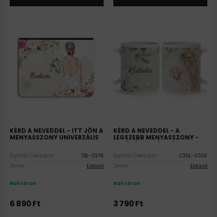
KÉRD A NEVEDDEL - ITT JÖN A
KÉRD A NEVEDDEL - A
MENYASSZONY UNIVERZÁLIS
LEGSZEBB MENYASSZONY -
TABLET TOK
ESKÜVŐ MINTÁS BÖGRE
Gyártói Cikkszám:
TBL-0376
Gyártói Cikkszám:
C3DL-0036
Téma:
Esküvő
Téma:
Esküvő
Raktáron
Raktáron
6 890
Ft
3 790
Ft