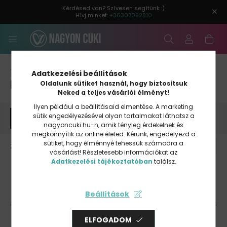
Kérdésed van? Szívesen segítünk :)
Hívj minket:
+36307092810
Pároknak
Adatkezelési beállítások
ESKÜVŐ
Oldalunk sütiket használ, hogy biztosítsuk
Neked a teljes vásárlói élményt!
Ilyen például a beállításaid elmentése. A marketing
sütik engedélyezésével olyan tartalmakat láthatsz a
SZŰRÉS
nagyoncuki.hu-n, amik tényleg érdekelnek és
megkönnyítik az online életed. Kérünk, engedélyezd a
sütiket, hogy élménnyé tehessük számodra a
29
termék
vásárlást! Részletesebb információkat az
Adatkezelési tájékoztatóban
találsz.
Beállítások
ELFOGADOM