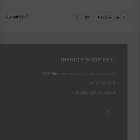
29
termék
INFINITY SHOP KFT.
2085 Pilisvörösvár, Mátyás király utca 7
+36307092810
hello@nagyoncuki.hu